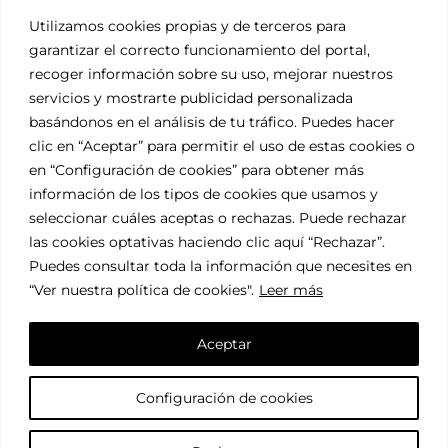
Utilizamos cookies propias y de terceros para
garantizar el correcto funcionamiento del portal,
recoger información sobre su uso, mejorar nuestros
servicios y mostrarte publicidad personalizada
El Tesoro de Nuestros
basándonos en el análisis de tu tráfico. Puedes hacer
Viñedos
clic en “Aceptar” para permitir el uso de estas cookies o
en “Configuración de cookies” para obtener más
La Tinta de Toro
información de los tipos de cookies que usamos y
seleccionar cuáles aceptas o rechazas. Puede rechazar
las cookies optativas haciendo clic aquí “Rechazar”.
Tinta de Toro es la variedad de uva autóctona de la
Puedes consultar toda la información que necesites en
Denominación de Origen Toro.
“Ver nuestra política de cookies"
.
Leer más
Es una uva que proporciona vinos de gran calidad,
finura aromática, intenso color y sabor muy afrutado
Aceptar
además de una gran capacidad de envejecimiento,
debido a su escaso nivel oxidativo.
Configuración de cookies
Bodegas Covitoro cuenta con la más moderna