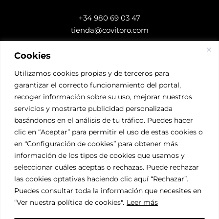
+34 980 69 03 47
tienda@covitoro.com
Cookies
DESCARGAS
Utilizamos cookies propias y de terceros para
garantizar el correcto funcionamiento del portal,
Accede a nuestros
recoger información sobre su uso, mejorar nuestros
Certificados
servicios y mostrarte publicidad personalizada
basándonos en el análisis de tu tráfico. Puedes hacer
SÍGUENOS
clic en “Aceptar” para permitir el uso de estas cookies o
en “Configuración de cookies” para obtener más
información de los tipos de cookies que usamos y
seleccionar cuáles aceptas o rechazas. Puede rechazar
las cookies optativas haciendo clic aquí “Rechazar”.
Puedes consultar toda la información que necesites en
“Ver nuestra política de cookies"
.
Leer más
© COVITORO