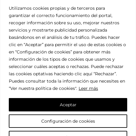
DESCARGAS
Utilizamos cookies propias y de terceros para
garantizar el correcto funcionamiento del portal,
Accede a nuestros
recoger información sobre su uso, mejorar nuestros
Certificados
servicios y mostrarte publicidad personalizada
basándonos en el análisis de tu tráfico. Puedes hacer
SÍGUENOS
clic en “Aceptar” para permitir el uso de estas cookies o
en “Configuración de cookies” para obtener más
información de los tipos de cookies que usamos y
seleccionar cuáles aceptas o rechazas. Puede rechazar
las cookies optativas haciendo clic aquí “Rechazar”.
Puedes consultar toda la información que necesites en
“Ver nuestra política de cookies"
.
Leer más
© COVITORO
Información Legal
Aceptar
Política de Privacidad
Política de Cookies
Configuración de cookies
Términos y Condiciones
Envíos y Devoluciones