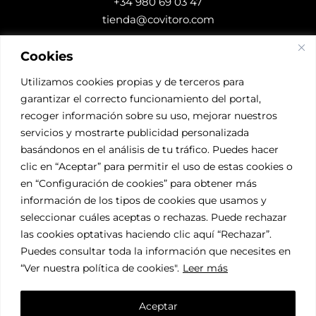
+34 980 69 03 47
tienda@covitoro.com
Cookies
DESCARGAS
Utilizamos cookies propias y de terceros para
garantizar el correcto funcionamiento del portal,
Accede a nuestros
recoger información sobre su uso, mejorar nuestros
Certificados
servicios y mostrarte publicidad personalizada
basándonos en el análisis de tu tráfico. Puedes hacer
SÍGUENOS
clic en “Aceptar” para permitir el uso de estas cookies o
en “Configuración de cookies” para obtener más
información de los tipos de cookies que usamos y
seleccionar cuáles aceptas o rechazas. Puede rechazar
las cookies optativas haciendo clic aquí “Rechazar”.
Puedes consultar toda la información que necesites en
“Ver nuestra política de cookies"
.
Leer más
© COVITORO
Información Legal
Aceptar