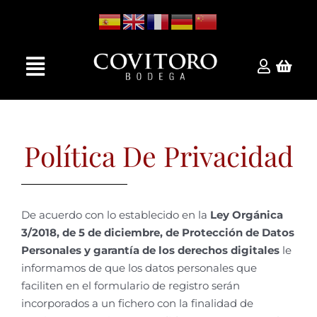
Skip
to
content
Toggle
Navigation
Inicio
Política De Privacidad
La Bodega
VIñedos
De acuerdo con lo establecido en la
Ley Orgánica
3/2018, de 5 de diciembre, de Protección de Datos
Personales y garantía de los derechos digitales
le
Tienda
informamos de que los datos personales que
faciliten en el formulario de registro serán
incorporados a un fichero con la finalidad de
Contacto