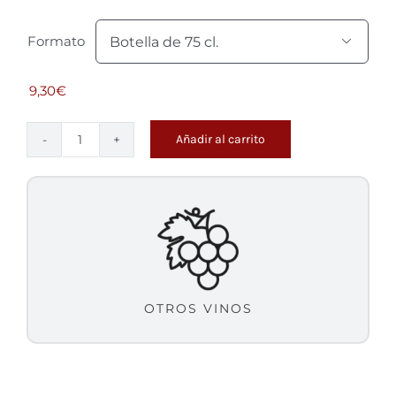
Formato

9,30
€
Añadir al carrito
Merur
-
Brut
Nature
cantidad
OTROS VINOS